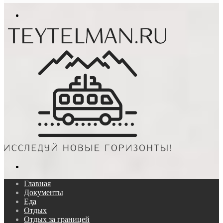
In
Меню
Поиск...
Главная
Документы
Еда
Отдых
Отдых за границей