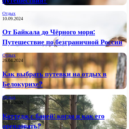
путешествия?
Отдых
10.09.2024
От Байкала до Чёрного моря:
Путешествие по безграничной России
Отдых
26.04.2024
Как выбрать путевки на отдых в
Белокурихе?
Отдых
26.04.2024
Коттедж с баней: когда и как его
арендовать?