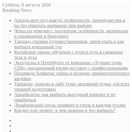
Суббота, 8 августа 2026
Breaking News
Аренда авто под выкуп: особенности, преимущества и
на что обратить внимание при выборе
Чехол на чемодан с логотипом: особенности, материалы
и применение в брендинге
Таиланд глазами путешественников: зачем ехать и как
выбрать идеальный тур
Китайские танцы: обучение с нуля и путь к гармонии
тела и духа
Экскурсии в Петербурге от компании «Лучшие гиды
СПб»: насыщенный взгляд на город с профессионалами
Пирамида Хефрена: тайны и величие древнеегипетского
шедевра
Треккинг, походы и лайт туры: активный отдых для всех
уровней подготовки
Авиабилеты: как выбрать выгодный вариант и не
ошибиться
Дизайнерский отель: комфорт и стиль в каждом уголке
Кредит или лизинг: в чём разница и что выбрать?
Sidebar
Случайная
статья
Log