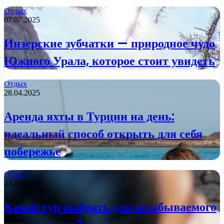
Отдых
07.07.2025
Инзерские зубчатки — природное чудо
Южного Урала, которое стоит увидеть
Отдых
28.04.2025
Аренда яхты в Турции на день:
идеальный способ открыть для себя
побережье
Отдых
23.09.2024
Какой тур выбрать для незабываемого