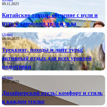
09.11.2025
Китайские танцы: обучение с нуля и
путь к гармонии тела и духа
Отдых
08.08.2025
Треккинг, походы и лайт туры:
активный отдых для всех уровней
подготовки
Отдых
25.07.2025
Дизайнерский отель: комфорт и стиль
в каждом уголке