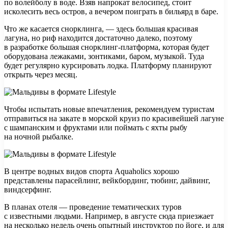
по волейболу в воде. Взяв напрокат велосипед, стоит
исколесить весь остров, а вечером поиграть в бильярд в баре.
Что же касается снорклинга, — здесь большая красивая
лагуна, но риф находится достаточно далеко, поэтому
в разработке большая снорклинг-платформа, которая будет
оборудована лежаками, зонтиками, баром, музыкой. Туда
будет регулярно курсировать лодка. Платформу планируют
открыть через месяц.
Чтобы испытать новые впечатления, рекомендуем туристам
отправиться на закате в морской круиз по красивейшей лагуне
с шампанским и фруктами или поймать с яхты рыбу
на ночной рыбалке.
В центре водных видов спорта Aquaholics хорошо
представлены парасейлинг, вейкбординг, тюбинг, дайвинг,
виндсерфинг.
В планах отеля — проведение тематических туров
с известными людьми. Например, в августе сюда приезжает
на несколько недель очень опытный инструктор по йоге, и для