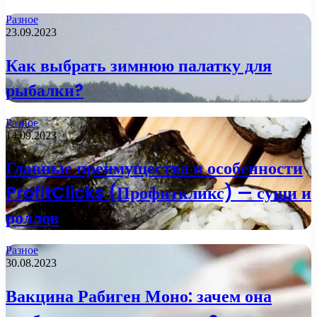
Разное
23.09.2023
Как выбрать зимнюю палатку для
рыбалки?
Разное
14.09.2023
Главные преимущества и особенности
ProfitClicks (Профиткликс) — суши и
роллов
Разное
30.08.2023
Вакцина Рабиген Моно: зачем она