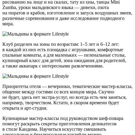
рисованию на лице и на скалах, тату из хны, танцы Mini
Zumba, уроки мальдивского языка — дивехи, охота
на пиратов и крабов, изготовление и запуск воздушных змеев,
различные соревнования и даже исследование подводного
мира.
Клуб разделен на зоны по возрастам: 1–5 лет и 6–12 лет:
в каждой из них есть площадка с игрушками, комфортные
спальные комнаты, а для маленьких — пеленальные столы,
кулинарный класс для детей, зона ожидания для родителей,
а также аквапарк с интересными развлечениями.
Приоритеты отеля — вечеринки, тематические мастер-классы,
общение между гостями со всех концов мира. Скучно
не будет, здесь нет экстра-услуг, но всегда есть чем заняться,
например, творчеством. Кстати, в скором времени будет
открыта и арт-студия.
Кулинарные мастер-классы под руководством шеф-повара
помогут раскрыть секреты приготовления деликатесов
в стиле Кандима. Научиться искусству смешивать
алкогольные и безалкогольные коктейли можно