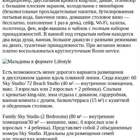
кондиционер, двуспальная кровать king-size, диван, телевизор
с большим плоским экраном, холодильник с минибаром
(безалкогольные прохладительные напитки, бутилированная
питьевая вода, баночное пиво, домашнее столовое вино —
бесплатно, пополнение 1 раз в день), сейф, Wi-Fi, халаты,
полотенца, фен, кофе-машина и чайник с полным набором
принадлежностей. В ванной под открытым небом находится
два вида душа, ванная, большое джакузи с разными режимами
на двоих, туалетные принадлежности. При желании можно
платно воспользоваться круглосуточным Room service.
Есть возможность менее дорогого варианта размещения
в двухэтажном здании вдоль пляжной линии. Сюда входят: 60
Sky Studio/ 72 Beach Studio (40 м² — внутренние помещения,
макс. 3 взрослых или 2 взрослых + 2 ребенка). Спальня
с кроватью king-size, зона отдыха с диваном, гардеробная,
ванная комната с душем, балкон/терраса (15 м²) с кушеткой
и обеденным столиком.
Family Sky Studio (2 Bedrooms) (80 м² — внутренние
помещения/30 м² — внешние, макс. 6 взрослых или 4
взрослых + 4 ребенка). Представляет собой 2 объединенных
номера Sky Studio. Идеальны для размещения семей
или дружеских компаний.