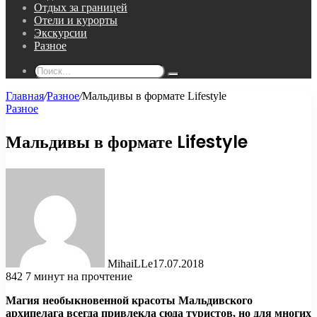
Отдых за границей
Отели и курорты
Экскурсии
Разное
Поиск...
Главная
/
Разное
/
Мальдивы в формате Lifestyle
Разное
Мальдивы в формате Lifestyle
MihaiLLe
17.07.2018
842
7 минут на прочтение
Магия необыкновенной красоты Мальдивского
архипелага всегда привлекла сюда туристов, но для многих