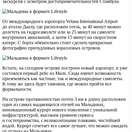
экскурсия с осмотром достопримечательностей Стамбула.
От международного аэропорта Velana International Airport
до атолла Даалу, где расположен отель, за 40 минут можно
долететь на гидросамолете или за 25 минут на самолете
внутренних авиалиний, а затем 15 минут на скоростном
катере. С борта обязательно стоит сделать прекрасные
фотографии причудливых коралловых островов.
Кстати, на соседнем острове построен новый аэропорт, и уже
состоялся первый рейс из Мале. Сюда имеют возможность
приземляться как частные, так и международные самолеты.
К тому же здесь будет таможня, где можно пройти все
формальности.
На острове протяженностью почти 3 км в длину расположен
один из самых выдающихся отелей на Мальдивах,
инновационный курорт нового поколения с уникальной
инфраструктурой, высоким уровнем сервиса
и гостеприимства, с великолепными пляжами, чистейшей
водой. Курорт сочетает все самое лучшее, что можно ожидать
от отдыха на Мальдивах.