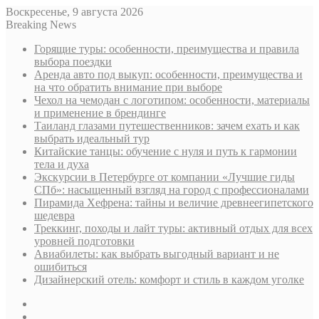
Воскресенье, 9 августа 2026
Breaking News
Горящие туры: особенности, преимущества и правила
выбора поездки
Аренда авто под выкуп: особенности, преимущества и
на что обратить внимание при выборе
Чехол на чемодан с логотипом: особенности, материалы
и применение в брендинге
Таиланд глазами путешественников: зачем ехать и как
выбрать идеальный тур
Китайские танцы: обучение с нуля и путь к гармонии
тела и духа
Экскурсии в Петербурге от компании «Лучшие гиды
СПб»: насыщенный взгляд на город с профессионалами
Пирамида Хефрена: тайны и величие древнеегипетского
шедевра
Треккинг, походы и лайт туры: активный отдых для всех
уровней подготовки
Авиабилеты: как выбрать выгодный вариант и не
ошибиться
Дизайнерский отель: комфорт и стиль в каждом уголке
Sidebar
Случайная