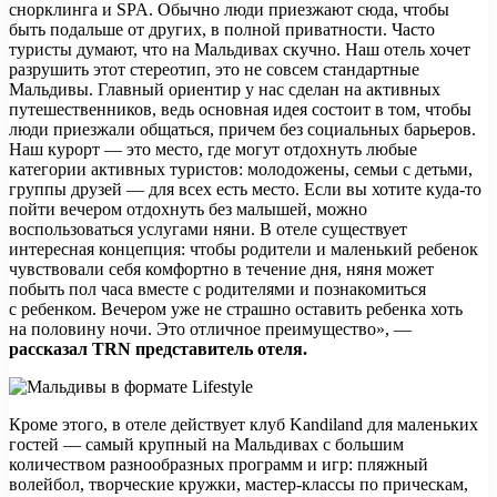
снорклинга и SPA. Обычно люди приезжают сюда, чтобы
быть подальше от других, в полной приватности. Часто
туристы думают, что на Мальдивах скучно. Наш отель хочет
разрушить этот стереотип, это не совсем стандартные
Мальдивы. Главный ориентир у нас сделан на активных
путешественников, ведь основная идея состоит в том, чтобы
люди приезжали общаться, причем без социальных барьеров.
Наш курорт — это место, где могут отдохнуть любые
категории активных туристов: молодожены, семьи с детьми,
группы друзей — для всех есть место. Если вы хотите куда-то
пойти вечером отдохнуть без малышей, можно
воспользоваться услугами няни. В отеле существует
интересная концепция: чтобы родители и маленький ребенок
чувствовали себя комфортно в течение дня, няня может
побыть пол часа вместе с родителями и познакомиться
с ребенком. Вечером уже не страшно оставить ребенка хоть
на половину ночи. Это отличное преимущество», —
рассказал
TRN
представитель отеля.
Кроме этого, в отеле действует клуб Kandiland для маленьких
гостей — самый крупный на Мальдивах с большим
количеством разнообразных программ и игр: пляжный
волейбол, творческие кружки, мастер-классы по прическам,