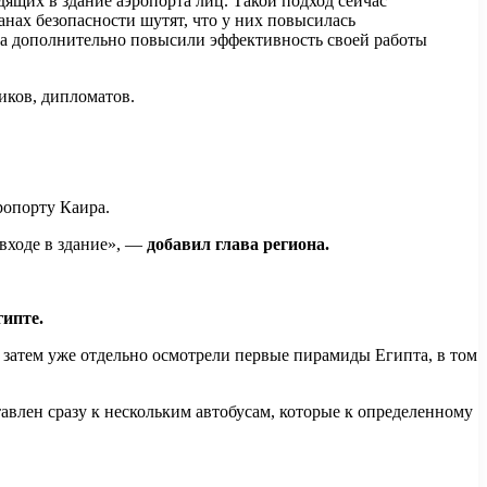
дящих в здание аэропорта лиц. Такой подход сейчас
анах безопасности шутят, что у них повысилась
, а дополнительно повысили эффективность своей работы
иков, дипломатов.
ропорту Каира.
 входе в здание», —
добавил глава региона.
гипте.
 затем уже отдельно осмотрели первые пирамиды Египта, в том
влен сразу к нескольким автобусам, которые к определенному