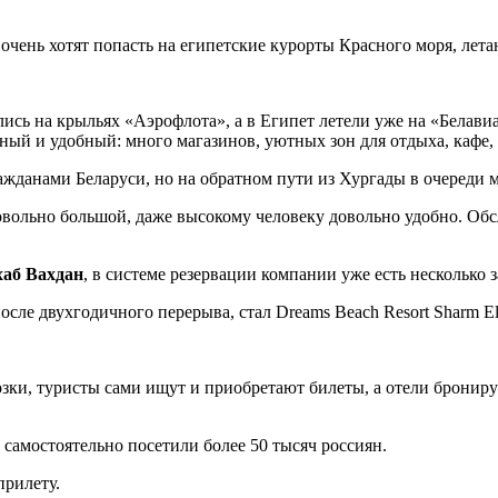
чень хотят попасть на египетские курорты Красного моря, летают
ь на крыльях «Аэрофлота», а в Египет летели уже на «Белавиа
ый и удобный: много магазинов, уютных зон для отдыха, кафе, е
ажданами Беларуси, но на обратном пути из Хургады в очереди 
овольно большой, даже высокому человеку довольно удобно. Об
хаб Вахдан
, в системе резервации компании уже есть несколько 
сле двухгодичного перерыва, стал Dreams Beach Resort Sharm El 
озки, туристы сами ищут и приобретают билеты, а отели брониру
самостоятельно посетили более 50 тысяч россиян.
прилету.