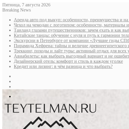
Пятница, 7 августа 2026
Breaking News
Аренда авто под выкуп: особенности, преимущества и на
Чехол на чемодан с логотипом: особенности, материалы 
Таиланд глазами путешественников: зачем ехать и как вы
Китайские танцы: обучение с нуля и путь к гармонии тела
Экскурсии в Петербурге от компании «Лучшие гиды СПб
Пирамида Хефрена: тайны и величие древнеегипетского 
Треккинг, походы и лайт туры: активный отдых для всех
Авиабилеты: как выбрать выгодный вариант и не ошибит
Дизайнерский отель: комфорт и стиль в каждом уголке
Кредит или лизинг: в чём разница и что выбрать?
Sidebar
Случайная
статья
Log
In
Меню