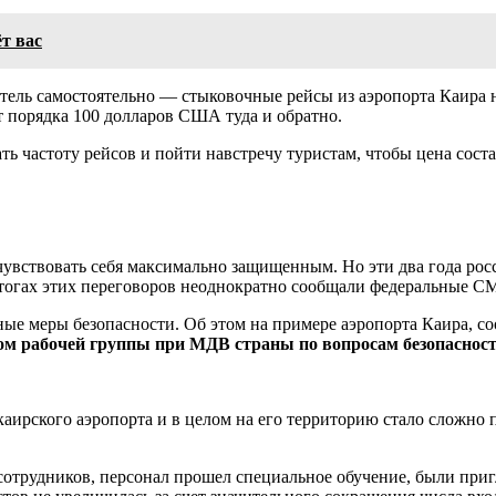
т вас
 отель самостоятельно — стыковочные рейсы из аэропорта Каира 
ит порядка 100 долларов США туда и обратно.
ть частоту рейсов и пойти навстречу туристам, чтобы цена сос
 чувствовать себя максимально защищенным. Но эти два года ро
 итогах этих переговоров неоднократно сообщали федеральные С
ные меры безопасности. Об этом на примере аэропорта Каира, 
ном рабочей группы при МДВ страны по вопросам безопаснос
 каирского аэропорта и в целом на его территорию стало сложно 
 сотрудников, персонал прошел специальное обучение, были пр