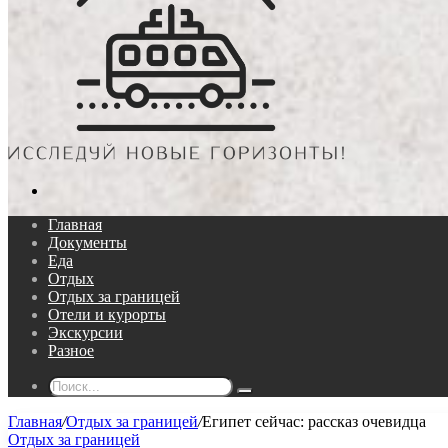
Поиск...
Главная
Документы
Еда
Отдых
Отдых за границей
Отели и курорты
Экскурсии
Разное
Поиск...
Главная
/
Отдых за границей
/
Египет сейчас: рассказ очевидца
Отдых за границей