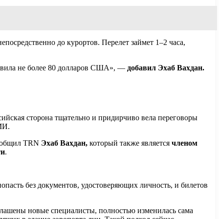
непосредственно до курортов. Перелет займет 1–2 часа,
тавила не более 80 долларов США», —
добавил Эхаб Вахдан.
ссийская сторона тщательно и придирчиво вела переговоры
МИ.
сообщил TRN
Эхаб Вахдан,
который также является
членом
ти
.
попасть без документов, удостоверяющих личность, и билетов
иглашены новые специалисты, полностью изменилась сама