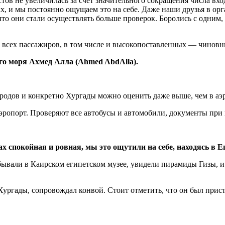
тов не увеличилась за счет значительного сокращения числа вхо
ах, и мы постоянно ощущаем это на себе. Даже наши друзья в орг
что они стали осуществлять больше проверок. Боролись с одним
а всех пассажиров, в том числе и высокопоставленных — чиновн
го моря Ахмед Алла (Ahmed AbdAlla).
ородов и конкретно Хургады можно оценить даже выше, чем в аэ
 аэропорт. Проверяют все автобусы и автомобили, документы при
х спокойная и ровная, мы это ощутили на себе, находясь в Е
ывали в Каирском египетском музее, увидели пирамиды Гизы, и
ргады, сопровождал конвой. Стоит отметить, что он был приста