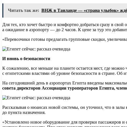
Читать так же:
ВНЖ в Таиланде — «страна улыбок» ждё
Для тех, кто хочет быстро и комфортно добраться сразу в свой
а ожидание в аэропорту — до 2 часов. К цене за тур это добав
«Перевозчики готовы предлагать групповые скидки, увеличива
И вновь о безопасности
К сожалению, все меньше на планете остается мест, где можно
с египетскими властями об уровне безопасности в стране. Об
На сегодняшний день в аэропортах Египта введены максималь
совета директоров Ассоциации туроператоров Египта, чле
Рассказывая о нюансах новой системы, он уточнил, что в залы
до пункта назначения.
«Установлено новое оборудование для проверки пассажиров и