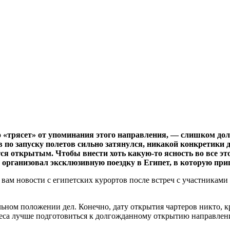
 «трясет» от упоминания этого направления, — слишком дол
 по запуску полетов сильно затянулся, никакой
конкретики до
ся открытым. Чтобы внести хоть какую-то ясность во все это
 организовал эксклюзивную поездку в Египет, в которую при
ам новости с египетских курортов после встреч с участниками 
льном положении дел. Конечно, дату открытия чартеров никто, к
неса лучше подготовиться к долгожданному открытию направлен