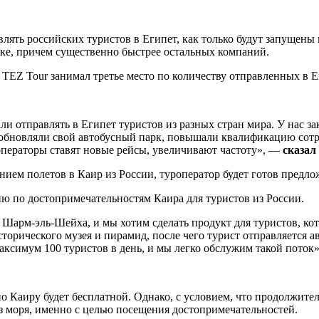
влять российских туристов в Египет, как только будут запущены
ке, причем существенно быстрее остальных компаний.
 TEZ Tour занимал третье место по количеству отправленных в Е
али отправлять в Египет туристов из разных стран мира. У нас з
т, обновляли свой автобусный парк, повышали квалификацию сотр
роператоры ставят новые рейсы, увеличивают частоту», —
сказал
санием полетов в Каир из России, туроператор будет готов пред
сию по достопримечательностям Каира для туристов из России.
Шарм-эль-Шейха, и мы хотим сделать продукт для туристов, кото
рического музея и пирамид, после чего турист отправляется авт
ксимум 100 туристов в день, и мы легко обслужим такой поток»
 Каиру будет бесплатной. Однако, с условием, что продолжитель
ез моря, именно с целью посещения достопримечательностей.