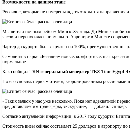
Возможности на данном этапе
Россияне, которые не намерены ждать открытия направления и о
Мы летели ночным рейсом Минск-Хургада. До Минска добиралис
часов и переносилась нормально. Аэропорт в Минске современн
Чартер до курорта был загружен на 100%, преимущественно гр
Самолеты в парке «Белавиа» новые, комфортные, шаг кресла д
нормальное.
Как сообщил TRN
генеральный менеджер TEZ Tour Egypt Э
По его словам, первым отелем, забронированным россиянами по
«Таких заявок у нас уже несколько. Пока нет адекватной перев
предоставляем им трансферы, экскурсии», — добавил спикер.
Согласно актуальной информации, в 2017 году курорты Египта 
Стоимость визы сейчас составляет 25 долларов в аэропорту по 