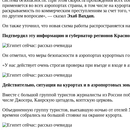
система безопасности. При этом скорость прохождения всех пос
применяется во всех аэропортах страны, в том числе на курорт
раскрываемость по коммерческим преступлениям за счет того, 
по другим вопросам», — сказал
Эхаб Вахдан.
Он также уточнил, что новая схема работы распространяется н
Подтвердил эту информацию и губернатор регионов Красно
Он отметил, что меры безопасности в аэропортах курортных г
«У нас действует очень строгая проверка при въезде и входе в
Действительно, ситуация на курортах и в аэропортовых зона
Вместе с большой группой туристов журналисты из России поб
числе Джосера, Каирскую цитадель, коптскую церковь.
Объединенную группу туристов, выехавшую ночью от отелей Ху
времени собрались на большой стоянке на окраине курорта.