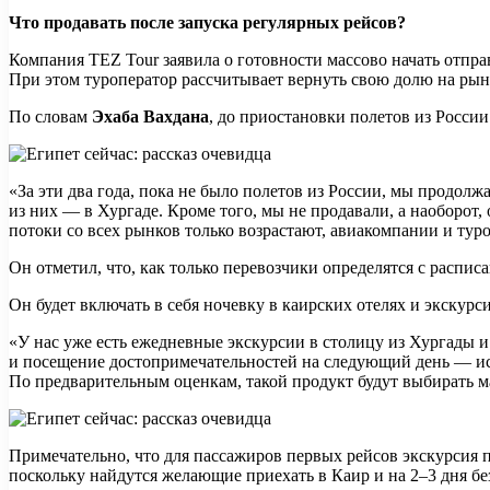
Что продавать после запуска регулярных рейсов?
Компания TEZ Tour заявила о готовности массово начать отпра
При этом туроператор рассчитывает вернуть свою долю на рын
По словам
Эхаба Вахдана
, до приостановки полетов из России
«За эти два года, пока не было полетов из России, мы продолж
из них — в Хургаде. Кроме того, мы не продавали, а наоборо
потоки со всех рынков только возрастают, авиакомпании и ту
Он отметил, что, как только перевозчики определятся с распи
Он будет включать в себя ночевку в каирских отелях и экскур
«У нас уже есть ежедневные экскурсии в столицу из Хургады и 
и посещение достопримечательностей на следующий день — исто
По предварительным оценкам, такой продукт будут выбирать ма
Примечательно, что для пассажиров первых рейсов экскурсия по
поскольку найдутся желающие приехать в Каир и на 2–3 дня б