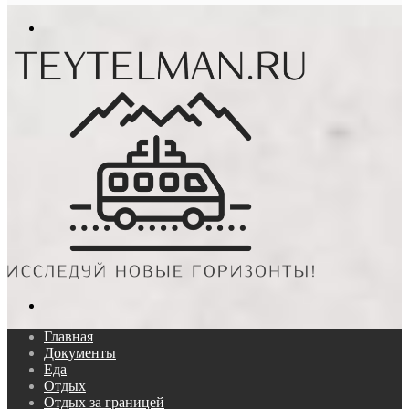
In
Меню
Поиск...
Главная
Документы
Еда
Отдых
Отдых за границей