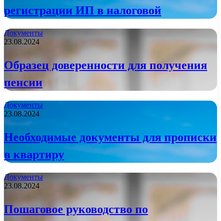
регистрации ИП в налоговой
Документы
23.08.2024
Образец доверенности для получения
пенсии
Документы
23.08.2024
Необходимые документы для прописки
в квартиру
Документы
23.08.2024
Пошаговое руководство по