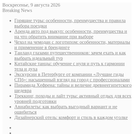
Воскресенье, 9 августа 2026
Breaking News
Горящие туры: особенности, преимущества и правила
выбора поездки
Аренда авто под выкуп: особенности, преимущества и
на что обратить внимание при выборе
Чехол на чемодан с логотипом: особенности, материалы
и применение в брендинге
Таиланд глазами путешественников: зачем ехать и как
выбрать идеальный тур
Китайские танцы: обучение с нуля и путь к гармонии
тела и духа
Экскурсии в Петербурге от компании «Лучшие гиды
СПб»: насыщенный взгляд на город с профессионалами
Пирамида Хефрена: тайны и величие древнеегипетского
шедевра
Треккинг, походы и лайт туры: активный отдых для всех
уровней подготовки
Авиабилеты: как выбрать выгодный вариант и не
ошибиться
Дизайнерский отель: комфорт и стиль в каждом уголке
Sidebar
Случайная