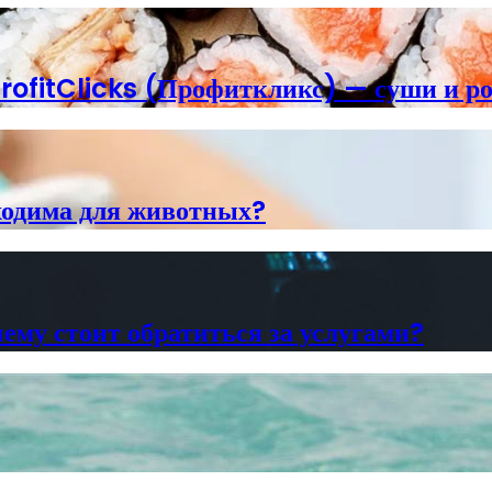
rofitClicks (Профиткликс) — суши и р
ходима для животных?
ему стоит обратиться за услугами?