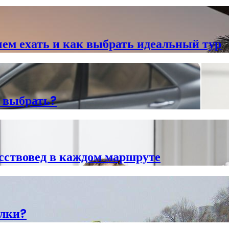
чем ехать и как выбрать идеальный тур
о выбрать?
сствовед в каждом маршруте
алки?