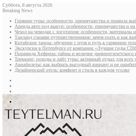
Суббота, 8 августа 2026
Breaking News
Горящие туры: особенности, преимущества и правила вы
Аренда авто под выкуп: особенности, преимущества и на
Чехол на чемодан с логотипом: особенности, материалы 
Таиланд глазами путешественников: зачем ехать и как вы
Китайские танцы: обучение с нуля и путь к гармонии тела
Экскурсии в Петербурге от компании «Лучшие гиды СПб
Пирамида Хефрена: тайны и величие древнеегипетского 
Треккинг, походы и лайт туры: активный отдых для всех
Авиабилеты: как выбрать выгодный вариант и не ошибит
Дизайнерский отель: комфорт и стиль в каждом уголке
Sidebar
Случайная
статья
Log
In
Меню