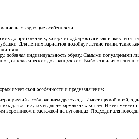
имание на следующие особенности:
ских до приталенных, которые подбираются в зависимости от т
рубашки. Для летних вариантов подойдут легкие ткани, такие как
или твил.
ру, добавляя индивидуальность образу. Самыми популярными яв
в, от классических до французских. Выбор зависит от личных
орых имеет свои особенности и предназначение:
мероприятий с соблюдением дресс-кода. Имеет прямой крой, од
 как для офиса, так и для неформальных встреч. Имеет менее с
м воротником и застежкой на пуговицах. Подходит для повседн