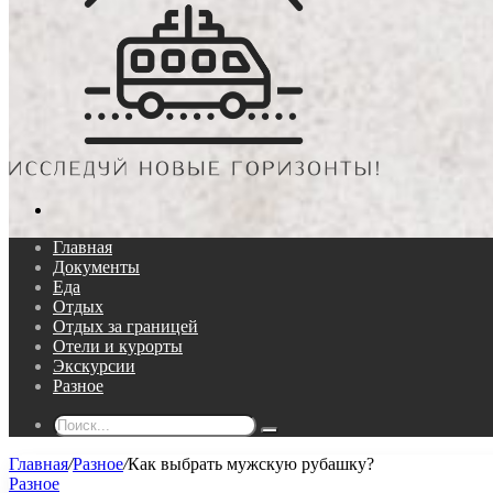
Поиск...
Главная
Документы
Еда
Отдых
Отдых за границей
Отели и курорты
Экскурсии
Разное
Поиск...
Главная
/
Разное
/
Как выбрать мужскую рубашку?
Разное