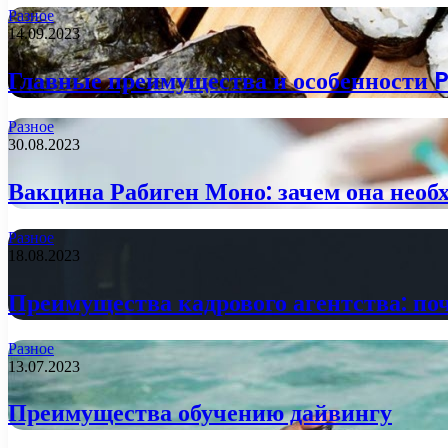
Разное
14.09.2023
Главные преимущества и особенности P
Разное
30.08.2023
Вакцина Рабиген Моно: зачем она необ
Разное
18.08.2023
Преимущества кадрового агентства: поч
Разное
13.07.2023
Преимущества обучению дайвингу