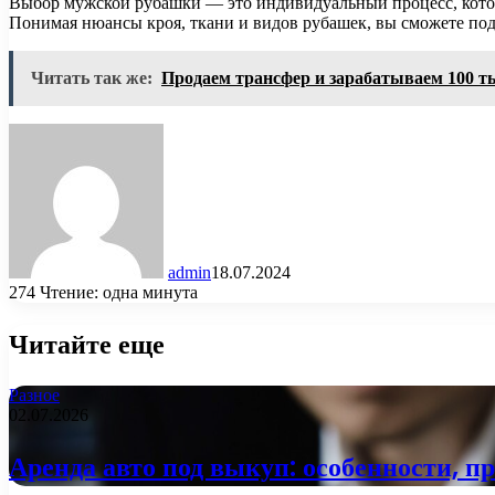
Выбор мужской рубашки — это индивидуальный процесс, котор
Понимая нюансы кроя, ткани и видов рубашек, вы сможете под
Читать так же:
Продаем трансфер и зарабатываем 100 ты
admin
18.07.2024
274
Чтение: одна минута
Читайте еще
Разное
02.07.2026
Аренда авто под выкуп: особенности, п