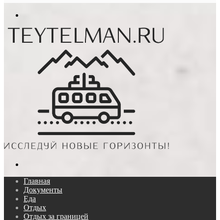
In
Меню
Поиск...
Главная
Документы
Еда
Отдых
Отдых за границей