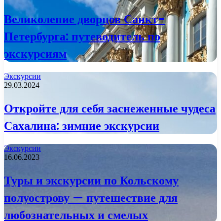
Великолепие дворцов Санкт-
Петербурга: путеводитель по
экскурсиям
Экскурсии
29.03.2024
Откройте для себя заснеженные чудеса
Сахалина: зимние экскурсии
Экскурсии
16.06.2023
Туры и экскурсии по Кольскому
полуострову — путешествие для
любознательных и смелых