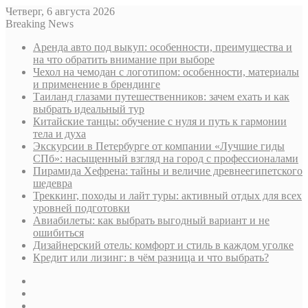
Четверг, 6 августа 2026
Breaking News
Аренда авто под выкуп: особенности, преимущества и
на что обратить внимание при выборе
Чехол на чемодан с логотипом: особенности, материалы
и применение в брендинге
Таиланд глазами путешественников: зачем ехать и как
выбрать идеальный тур
Китайские танцы: обучение с нуля и путь к гармонии
тела и духа
Экскурсии в Петербурге от компании «Лучшие гиды
СПб»: насыщенный взгляд на город с профессионалами
Пирамида Хефрена: тайны и величие древнеегипетского
шедевра
Треккинг, походы и лайт туры: активный отдых для всех
уровней подготовки
Авиабилеты: как выбрать выгодный вариант и не
ошибиться
Дизайнерский отель: комфорт и стиль в каждом уголке
Кредит или лизинг: в чём разница и что выбрать?
Sidebar
Случайная
статья
Log