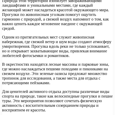
Природа этой территории изобилует завораживающими
ландшафтами и уникальными местами, где каждый
желающий может насладиться красотой окружающего мира.
Прогулки по живописным уголкам помогут ощутить
гармонию с природой, а свежий воздух напомнит о том, как
важно ценить каждое мгновение наедине с окружающей
средой.
Одним из притягательных мест служит живописная
набережная, где свежий ветер и шум воды создают атмосферу
умиротворения. Прогулка вдоль реки не только успокаивает,
но и открывает захватывающие виды, привлекая внимание
любителей фотосъемки и романтиков.
В окрестностях находятся лесные массивы и парковые зоны,
где можно наслаждаться пешими походами и пикниками на
свежем воздухе. Эти зеленые оазисы предложат множество
тропинок для исследования, а также места для отдыха с
потрясающими пейзажами.
Для ценителей активного отдыха доступны различные виды
спорта на природе, такие как велосипедные прогулки и пешие
туры. Эти мероприятия позволяют сочетать физическую
активность с восхитительным созерцанием природы и
восприятием ее красоты.