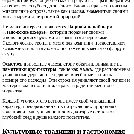
отражают окружающие пейзажи и радуют глаз разнообразием
оттенков от голубого до зелёного. Вдоль озера расположены
живописные острова, такие как
Валаам
, знаменитый своими
монастырями и нетронутой природой.
Не менее интересным является
Национальный парк
«Ладожские шхеры»
, который поражает своими
извивающимися бухтами и скалистыми бережками.
Экологические тропы и место для кемпинга предоставляют
возможности для глубокого погружения в местную флору и
фауну.
Осмотрев природные чудеса, стоит обратить внимание на
памятники архитектуры
, такие как
Кижи
, где расположены
уникальные деревянные церкви, внесённые в список
всемирного наследия. Эти строения удивляют своей лепкой и
мастерством исполнения, отражая традиции местного
зодчества.
Каждый уголок этого региона имеет свой уникальный
характер, преобразованный в потрясающих природных
явлениях и культурных ценностях, которые оставляют
глубокий след в душе каждого посетителя.
Культурные традиции и гастрономия