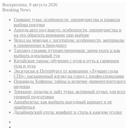
Воскресенье, 9 августа 2026
Breaking News
Горящие туры: особенности, преимущества и правила
выбора поездки
Аренда авто под выкуп: особенности, преимущества и
на что обратить внимание при выборе
Чехол на чемодан с логотипом: особенности, материалы
и применение в брендинге
Таиланд глазами путешественников: зачем ехать и как
выбрать идеальный тур
Китайские танцы: обучение с нуля и путь к гармонии
тела и духа
Экскурсии в Петербурге от компании «Лучшие гиды
СПб»: насыщенный взгляд на город с профессионалами
Пирамида Хефрена: тайны и величие древнеегипетского
шедевра
Треккинг, походы и лайт туры: активный отдых для всех
уровней подготовки
Авиабилеты: как выбрать выгодный вариант и не
ошибиться
Дизайнерский отель: комфорт и стиль в каждом уголке
Sidebar
Случайная