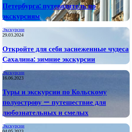
Петербурга: путеводитель по
экскурсиям
Экскурсии
29.03.2024
Откройте для себя заснеженные чудеса
Сахалина: зимние экскурсии
Экскурсии
16.06.2023
Туры и экскурсии по Кольскому
полуострову — путешествие для
любознательных и смелых
Экскурсии
04.05.2023