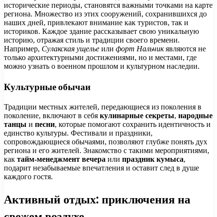
исторические периоды, становятся важными точками на карте
региона. Множество из этих сооружений, сохранившихся до
наших дней, привлекают внимание как туристов, так и
историков. Каждое здание рассказывает свою уникальную
историю, отражая стиль и традиции своего времени.
Например,
Сулакская ущелье
или
форт Нальчик
являются не
только архитектурными достижениями, но и местами, где
можно узнать о военном прошлом и культурном наследии.
Культурные обычаи
Традиции местных жителей, передающиеся из поколения в
поколение, включают в себя
кулинарные секреты
,
народные
танцы
и
песни
, которые помогают сохранить идентичность и
единство культуры. Фестивали и праздники,
сопровождающиеся обычаями, позволяют глубже понять дух
региона и его жителей. Знакомство с такими мероприятиями,
как
тайм-менеджмент вечера
или
праздник кумыса
,
подарит незабываемые впечатления и оставит след в душе
каждого гостя.
Активный отдых: приключения на
свежем воздухе