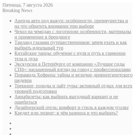
Пятница, 7 августа 2026
Breaking News
Аренда авто под выкуп: особенности, преимущества и
на что обратить внимание при выборе
Чехол на чемодан с логотипом: особенности, материалы
и применение в брендинге
Таиланд глазами путешественников: зачем ехать и как
выбрать идеальный тур
Китайские танцы: обучение с нуля и путь к гармонии
тела и духа
Экскурсии в Петербурге от компании «Лучшие гиды
СПб»: насыщенный взгляд на город с профессионалами
Пирамида Хефрена: тайны и величие древнеегипетского
шедевра
Треккинг, походы и лайт туры: активный отдых для всех
уровней подготовки
Авиабилеты: как выбрать выгодный вариант и не
ошибиться
Дизайнерский отель: комфорт и стиль в каждом уголке
Кредит или лизинг: в чём разница и что выбрать?
Sidebar
Случайная
статья
Log