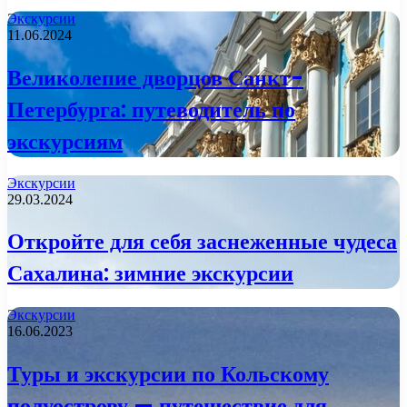
Экскурсии
11.06.2024
Великолепие дворцов Санкт-
Петербурга: путеводитель по
экскурсиям
Экскурсии
29.03.2024
Откройте для себя заснеженные чудеса
Сахалина: зимние экскурсии
Экскурсии
16.06.2023
Туры и экскурсии по Кольскому
полуострову — путешествие для