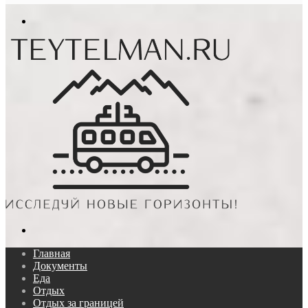
In
Меню
Поиск...
Главная
Документы
Еда
Отдых
Отдых за границей