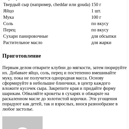
Твердый сыр (например, cheddar или gouda)
150 г
Яйцо
1 шт.
Мука
100 г
Соль
по вкусу
Перец
по вкусу
Сухари панировочные
для обсыпки
Растительное масло
для жарки
Приготовление
Первым делом отварите клубни до мягкости, затем пюрируйте
их. Добавьте яйцо, соль, перец и постепенно вмешивайте
муку, пока не получится однородная масса. Основу
сформируйте в небольшие блинчики, в центр каждого
вложите кусочек сыра. Закрепите края и придайте форму
шарикам. Обваляйте крокеты в сухарях и обжарьте на
раскаленном масле до золотистой корочки. Эти угощения
порадуют как детей, так и взрослых, внося разнообразие в
любое застолье.