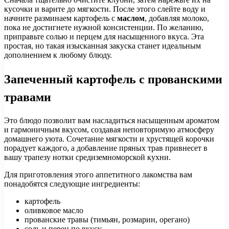
кусочки и варите до мягкости. После этого слейте воду и
начните разминаем картофель с
маслом
, добавляя молоко,
пока не достигнете нужной консистенции. По желанию,
приправьте солью и перцем для насыщенного вкуса. Эта
простая, но такая изысканная закуска станет идеальным
дополнением к любому блюду.
Запеченный картофель с прованскими
травами
Это блюдо позволит вам насладиться насыщенным ароматом
и гармоничным вкусом, создавая неповторимую атмосферу
домашнего уюта. Сочетание мягкости и хрустящей корочки
порадует каждого, а добавление пряных трав привнесет в
вашу трапезу нотки средиземноморской кухни.
Для приготовления этого аппетитного лакомства вам
понадобятся следующие ингредиенты:
картофель
оливковое масло
прованские травы (тимьян, розмарин, орегано)
соль и перец по вкусу