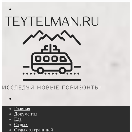
In
Меню
Поиск...
Главная
Документы
Еда
Отдых
Отдых за границей