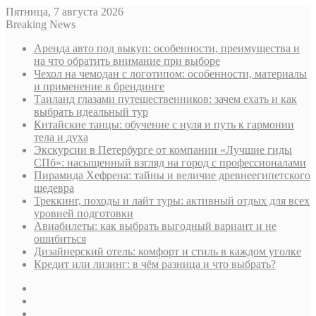
Пятница, 7 августа 2026
Breaking News
Аренда авто под выкуп: особенности, преимущества и
на что обратить внимание при выборе
Чехол на чемодан с логотипом: особенности, материалы
и применение в брендинге
Таиланд глазами путешественников: зачем ехать и как
выбрать идеальный тур
Китайские танцы: обучение с нуля и путь к гармонии
тела и духа
Экскурсии в Петербурге от компании «Лучшие гиды
СПб»: насыщенный взгляд на город с профессионалами
Пирамида Хефрена: тайны и величие древнеегипетского
шедевра
Треккинг, походы и лайт туры: активный отдых для всех
уровней подготовки
Авиабилеты: как выбрать выгодный вариант и не
ошибиться
Дизайнерский отель: комфорт и стиль в каждом уголке
Кредит или лизинг: в чём разница и что выбрать?
Sidebar
Случайная
статья
Log