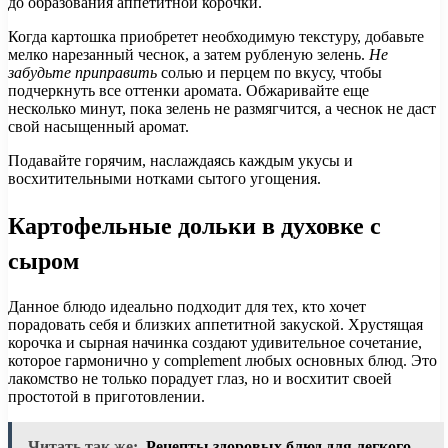
до образования аппетитной корочки.
Когда картошка приобретет необходимую текстуру, добавьте
мелко нарезанный чеснок, а затем рубленую зелень.
Не
забудьте приправить
солью и перцем по вкусу, чтобы
подчеркнуть все оттенки аромата. Обжаривайте еще
несколько минут, пока зелень не размягчится, а чеснок не даст
свой насыщенный аромат.
Подавайте горячим, наслаждаясь каждым укусы и
восхитительными нотками сытого угощения.
Картофельные дольки в духовке с
сыром
Данное блюдо идеально подходит для тех, кто хочет
порадовать себя и близких аппетитной закуской. Хрустящая
корочка и сырная начинка создают удивительное сочетание,
которое гармонично у complement любых основных блюд. Это
лакомство не только порадует глаз, но и восхитит своей
простотой в приготовлении.
Читать так же:
Рецепты здоровых блюд для легкого