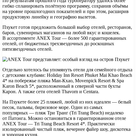
По результатам прошлого года туроператору удалось более
гибко спланировать полётную программу, сохранив объёмы
на уровне прошлогодних показателей и при этом, расширив
продуктовую линейку и географию вылетов.
Пхукет готов предложить большой выбор отелей, ресторанов,
баров, сувенирных магазинов на любой вкус и кошелек.
В ассортименте ANEX Tour — более 500 гарантированных
отелей, от бюджетных трехзвездочных до роскошных
пятизвездочных отелей.
Отдельно хотелось бы упомянуть отели для семейного отдыха
с детскими клубами: Holiday Inn Resort Phuket Mai Khao Beach
4* на побережье пляжа Маи-Кхао, Movenpick Resort & Spa
Karon Beach 5*, расположенный в северной части бухты
Карон. А также сети отелей Thavorn и Centara.
На Пхукете более 25 пляжей, любой из них идеален — белый
песок, пальмы, бирюзовое море. Один из самых
популярных — пляж Три Транг (Tri Trang Beach) недалеко
от Патонга. Можно остановиться в гарантированном отеле
ANEX Tour — Tri Trang Beach Resort 4*. Практически
изолированный чистый пляж, вечернее файер шоу, дискотека
и хорошая кухня.