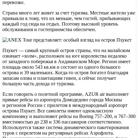
перевозке.
Страна много лет живет за счет туризма. Местные жители уже
привыкли к тому, что их меньше, чем гостей, прибывающих
каждый год сюда на отдых. Поэтому высокий уровень
обслуживания и гостеприимства обеспечен.
Пхукет — самый крупный остров страны, что на малайском
означает «холм», расположен на юге королевства недалеко
от западного побережья в Андаманском Море. Регион имеет
площадь около 543 кв.км и состоит из одного большого
острова и 39 маленьких. Когда-то остров богател благодаря
запасам олова и плантациям гивеи, а сейчас получает
большую часть дохода от туризма.
Если говорить о полетной программе, AZUR air выполняет
прямые рейсы из аэропорта Домодедово города Москвы
и регионов России с прилетом в международный аэропорт
острова Пхукет. Все самолеты имеют одноклассную
компоновку и выполняют рейсы на Boeing 757–200, и 767–300
вместимостью до 238 и 336 пассажиров соответственно.
Используется также система динамического пакетирования
туров с перелетом на регулярных рейсах Аэрофлота.