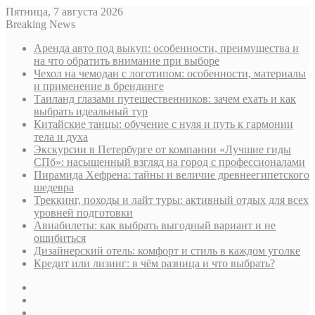
Пятница, 7 августа 2026
Breaking News
Аренда авто под выкуп: особенности, преимущества и
на что обратить внимание при выборе
Чехол на чемодан с логотипом: особенности, материалы
и применение в брендинге
Таиланд глазами путешественников: зачем ехать и как
выбрать идеальный тур
Китайские танцы: обучение с нуля и путь к гармонии
тела и духа
Экскурсии в Петербурге от компании «Лучшие гиды
СПб»: насыщенный взгляд на город с профессионалами
Пирамида Хефрена: тайны и величие древнеегипетского
шедевра
Треккинг, походы и лайт туры: активный отдых для всех
уровней подготовки
Авиабилеты: как выбрать выгодный вариант и не
ошибиться
Дизайнерский отель: комфорт и стиль в каждом уголке
Кредит или лизинг: в чём разница и что выбрать?
Sidebar
Случайная
статья
Log