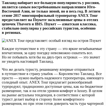
Таиланд набирает все большую популярность у россиян,
является самым востребованным направлением Юго-
Восточной Азии, не только зимой, но и весь год. В летнем
сезоне 2017 многопрофильный туроператор ANEX Tour
предоставляет на Пхукете эксклюзивные цены в отелях
цепочек Thavorn
и IBIS. Пхукет — азиатская классика,
стабильно популярна у российских туристов, особенно
в регионах.
Каждое путешествие в эту страну — это яркие незабываемые
впечатления, за одну поездку невозможно охватить все.
Но не побывать хотя бы на двух-трех островах — это значит
не увидеть настоящий Таиланд.
Что же делать туристу, решившему впервые отправиться
в путешествие в страну улыбок — Королевство Таиланд. Все
просто — нужно выбрать надежного туроператора, имеющего
солидный опыт. ANEX Tour предлагает разнообразный
турпродукт, традиционно доступные цены, как на бюджетное
размещение, так и на отели уровня комфорт и luxury. В целом
на рынке актуальна тенденция, в соответствии с которой
турист делает выбор в сторону более комфортного
размещения, но при этом готов доверить часть тура чартерной