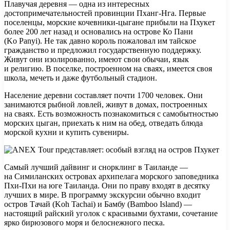
Плавучая деревня — одна из интересных
достопримечательностей провинции Пханг-Нга. Первые
поселенцы, морские кочевники-цыгане прибыли на Пхукет
более 200 лет назад и основались на острове Ко Пани
(Ko Panyi). Не так давно король пожаловал им тайское
гражданство и предложил государственную поддержку.
Живут они изолированно, имеют свои обычаи, язык
и религию. В поселке, построенном на сваях, имеется своя
школа, мечеть и даже футбольный стадион.
Население деревни составляет почти 1700 человек. Они
занимаются рыбной ловлей, живут в домах, построенных
на сваях. Есть возможность познакомиться с самобытностью
морских цыган, приехать к ним на обед, отведать блюда
морской кухни и купить сувениры.
Самый лучший дайвинг и снорклинг в Таиланде —
на Симиланских островах архипелага морского заповедника
Пхи-Пхи на юге Таиланда. Они по праву входят в десятку
лучших в мире. В программу экскурсии обычно входит
остров Тачай (Koh Tachai) и Бамбу (Bamboo Island) —
настоящий райский уголок с красивыми бухтами, сочетание
ярко бирюзового моря и белоснежного песка.