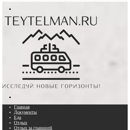
In
Меню
Поиск...
Главная
Документы
Еда
Отдых
Отдых за границей