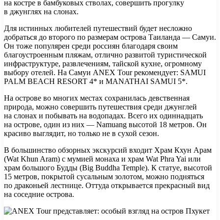
на костре в бамбуковых стволах, совершить прогулку
в джунглях на слонах.
Для истинных любителей путешествий будет несложно
добраться до второго по размерам острова Таиланда — Самуи.
Он тоже популярен среди россиян благодаря своим
благоустроенным пляжам, отлично развитой туристической
инфраструктуре, развлечениям, тайской кухне, огромному
выбору отелей. На Самуи ANEX Tour рекомендует: SAMUI
PALM BEACH RESORT 4* и MANATHAI SAMUI 5*.
На острове во многих местах сохранилась девственная
природа, можно совершить путешествия среди джунглей
на слонах и побывать на водопадах. Всего их одиннадцать
на острове, один из них — Namuang высотой 18 метров. Он
красиво выглядит, но только не в сухой сезон.
В большинство обзорных экскурсий входит Храм Кхун Арам
(Wat Khun Aram) с мумией монаха и храм Wat Phra Yai или
храм большого Будды (Big Buddha Temple). К статуе, высотой
15 метров, покрытой сусальным золотом, можно подняться
по драконьей лестнице. Оттуда открывается прекрасный вид
на соседние острова.