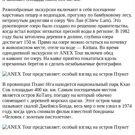
Разнообразные экскурсии включают в себя посещение
карстовых пещер и водопадов, прогулку по бамбуковому лесу,
нетронутым джунглям и озеру Чео Лан (Chiew Larn). Это
рукотворное озеро было создано по решению правительства,
когда встал вопрос нехватки пресной воды в регионе. В 1982
году была затоплена деревня в долине, глубина озера
достигает 150 м. Прямо на озере можно остаться на ночевку
в живописном месте, отеле на воде — Kiritara. Во время
однодневной экскурсии от ANEX Tour включен обед
и каякинг по озеру. На каяке приятно покататься вдоль
изрезанных берегов и сделать незабываемые фотографии.
В провинции Пханг-Нга находится национальный парк Кхао
Сок площадью 400 кв. км. Самым посещаемым местом
является остров КоТапу, поездку на который обычно
совмещают с деревней морских цыган. Этот остров чаще
называют скалой Джеймса Бонда, весь мир о нем узнал в 1974
году, когда здесь снимали фильм известной бондианы
«Человек с золотым пистолетом».