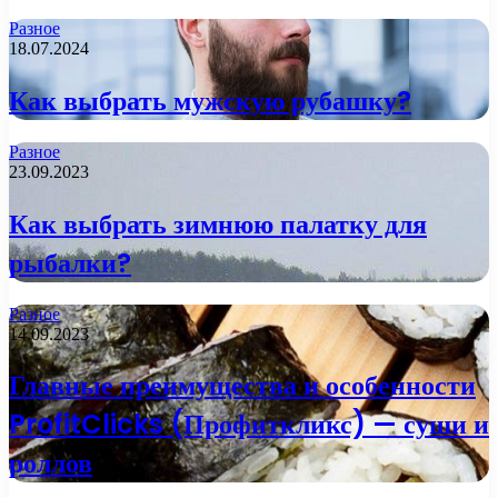
Разное
18.07.2024
Как выбрать мужскую рубашку?
Разное
23.09.2023
Как выбрать зимнюю палатку для
рыбалки?
Разное
14.09.2023
Главные преимущества и особенности
ProfitClicks (Профиткликс) — суши и
роллов