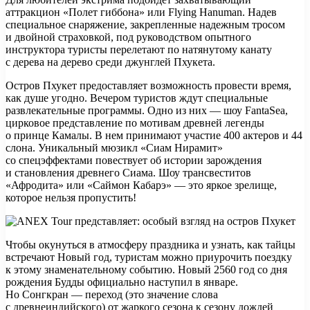
аттракцион «Полет гиббона» или Flying Hanuman. Надев
специальное снаряжение, закрепленные надежным тросом
и двойной страховкой, под руководством опытного
инструктора туристы перелетают по натянутому канату
с дерева на дерево среди джунглей Пхукета.
Остров Пхукет предоставляет возможность провести время,
как душе угодно. Вечером туристов ждут специальные
развлекательные программы. Одно из них — шоу FantaSea,
цирковое представление по мотивам древней легенды
о принце Камалы. В нем принимают участие 400 актеров и 44
слона. Уникальный мюзикл «Сиам Нирамит»
со спецэффектами повествует об истории зарождения
и становления древнего Сиама. Шоу трансвеститов
«Афродита» или «Саймон Кабарэ» — это яркое зрелище,
которое нельзя пропустить!
Чтобы окунуться в атмосферу праздника и узнать, как тайцы
встречают Новый год, туристам можно приурочить поездку
к этому знаменательному событию. Новый 2560 год со дня
рождения Будды официально наступил в январе.
Но Сонгкран — переход (это значение слова
с древнеиндийского) от жаркого сезона к сезону дождей