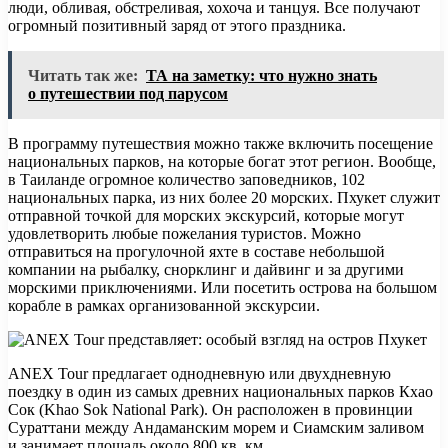
люди, обливая, обстреливая, хохоча и танцуя. Все получают
огромный позитивный заряд от этого праздника.
Читать так же:
ТА на заметку: что нужно знать
о путешествии под парусом
В программу путешествия можно также включить посещение
национальных парков, на которые богат этот регион. Вообще,
в Таиланде огромное количество заповедников, 102
национальных парка, из них более 20 морских. Пхукет служит
отправной точкой для морских экскурсий, которые могут
удовлетворить любые пожелания туристов. Можно
отправиться на прогулочной яхте в составе небольшой
компании на рыбалку, снорклинг и дайвинг и за другими
морскими приключениями. Или посетить острова на большом
корабле в рамках организованной экскурсии.
ANEX Tour предлагает однодневную или двухдневную
поездку в один из самых древних национальных парков Кхао
Сок (Khao Sok National Park). Он расположен в провинции
Сураттани между Андаманским морем и Сиамским заливом
и занимает площадь около 800 кв. км.