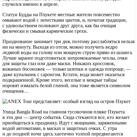
случился именно в апреле.
Статуи Будды на Пхукете местные жители повсеместно
омывают водой с лепестками цветов, и, почитая традиции,
с удовольствием поливают друг друга, как бы очищая
физически и смывая кармические грехи.
Празднование занимает три дня, поэтому расслабляться нельзя
ни на минуту. Выходя из отеля, можно получить ведро
ледяной воды на голову или мощную струю прямо из шланга.
Лучше заранее подготовиться: непромокаемые чехлы, очки
для защиты глаз или даже маски. Никаких кроссовок,
кожаных босоножек — только шлепки и одежда попроще, —
даже купальник с саронгом. Кстати, вода может оказаться
подкрашенной. Кроме этого, веселые и мокрые тайцы
норовят измазать белой глиной, она тоже является символом
очищения…
Улица Bangla Road на главном тусовочном пляже Пхукета
в эти дни — центр события. Сюда стекаются все, кто желает
приобщиться к празднику. Идут с мощными, заряженными
водой автоматами, в масках и защитных очках. С утра
и до поздней ночи здесь хаотично толпой передвигаются