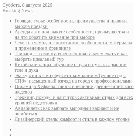
Суббота, 8 августа 2026
Breaking News
Горящие туры: особенности, преимущества и правила
выбора поездки
Аренда авто под выкуп: особенности, преимущества и
на что обратить внимание при выборе
Чехол на чемодан с логотипом: особенности, материалы
и применение в брендинге
Таиланд глазами путешественников: зачем ехать и как
выбрать идеальный тур
Китайские танцы: обучение с нуля и путь к гармонии
тела и духа
Экскурсии в Петербурге от компании «Лучшие гиды
СПб»: насыщенный взгляд на город с профессионалами
Пирамида Хефрена: тайны и величие древнеегипетского
шедевра
Треккинг, походы и лайт туры: активный отдых для всех
уровней подготовки
Авиабилеты: как выбрать выгодный вариант и не
ошибиться
Дизайнерский отель: комфорт и стиль в каждом уголке
Sidebar
Случайная