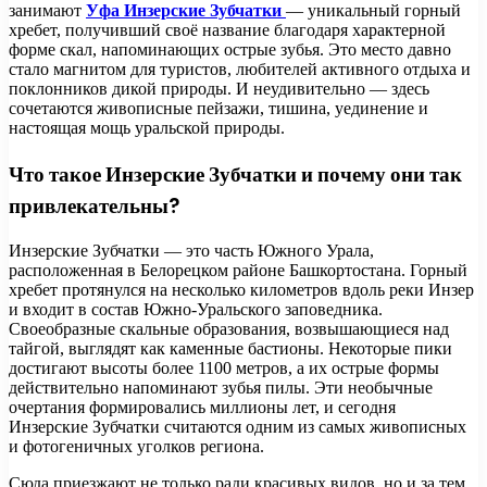
занимают
Уфа Инзерские Зубчатки
— уникальный горный
хребет, получивший своё название благодаря характерной
форме скал, напоминающих острые зубья. Это место давно
стало магнитом для туристов, любителей активного отдыха и
поклонников дикой природы. И неудивительно — здесь
сочетаются живописные пейзажи, тишина, уединение и
настоящая мощь уральской природы.
Что такое Инзерские Зубчатки и почему они так
привлекательны?
Инзерские Зубчатки — это часть Южного Урала,
расположенная в Белорецком районе Башкортостана. Горный
хребет протянулся на несколько километров вдоль реки Инзер
и входит в состав Южно-Уральского заповедника.
Своеобразные скальные образования, возвышающиеся над
тайгой, выглядят как каменные бастионы. Некоторые пики
достигают высоты более 1100 метров, а их острые формы
действительно напоминают зубья пилы. Эти необычные
очертания формировались миллионы лет, и сегодня
Инзерские Зубчатки считаются одним из самых живописных
и фотогеничных уголков региона.
Сюда приезжают не только ради красивых видов, но и за тем,