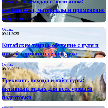
Чехол на чемодан с логотипом:
особенности, материалы и применение
в брендинге
Отдых
09.11.2025
Китайские танцы: обучение с нуля и
путь к гармонии тела и духа
Отдых
08.08.2025
Треккинг, походы и лайт туры:
активный отдых для всех уровней
подготовки