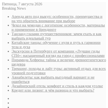
Пятница, 7 августа 2026
Breaking News
Аренда авто под выкуп: особенности, преимущества и
на что обратить внимание при выборе
Чехол на чемодан с логотипом: особенности, материалы
и применение в брендинге
Таиланд глазами путешественников: зачем ехать и как
выбрать идеальный тур
Китайские танцы: обучение с нуля и путь к гармонии
тела и духа
Экскурсии в Петербурге от компании «Лучшие гиды
СПб»: насыщенный взгляд на город с профессионалами
Пирамида Хефрена: тайны и величие древнеегипетского
шедевра
Треккинг, походы и лайт туры: активный отдых для всех
уровней подготовки
Авиабилеты: как выбрать выгодный вариант и не
ошибиться
Дизайнерский отель: комфорт и стиль в каждом уголке
Кредит или лизинг: в чём разница и что выбрать?
Sidebar
Случайная
статья
Log