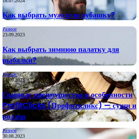
18.07.2024
Как выбрать мужскую рубашку?
Разное
23.09.2023
Как выбрать зимнюю палатку для
рыбалки?
Разное
14.09.2023
Главные преимущества и особенности
ProfitClicks (Профиткликс) — суши и
роллов
Разное
30.08.2023