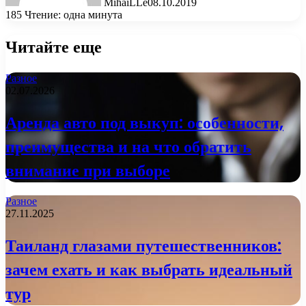
MihaiLLe
08.10.2019
185
Чтение: одна минута
Читайте еще
Разное
02.07.2026
Аренда авто под выкуп: особенности,
преимущества и на что обратить
внимание при выборе
Разное
27.11.2025
Таиланд глазами путешественников:
зачем ехать и как выбрать идеальный
тур