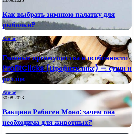
23.09.2023
Как выбрать зимнюю палатку для
рыбалки?
Разное
14.09.2023
Главные преимущества и особенности
ProfitClicks (Профиткликс) — суши и
роллов
Разное
30.08.2023
Вакцина Рабиген Моно: зачем она
необходима для животных?