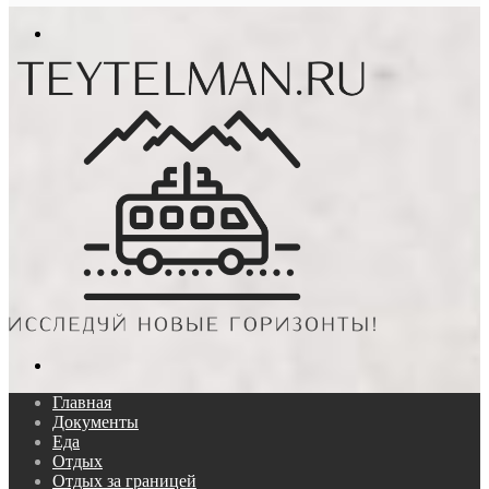
In
Меню
Поиск...
Главная
Документы
Еда
Отдых
Отдых за границей