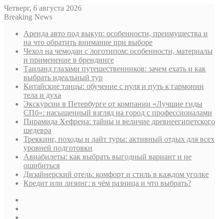
Четверг, 6 августа 2026
Breaking News
Аренда авто под выкуп: особенности, преимущества и
на что обратить внимание при выборе
Чехол на чемодан с логотипом: особенности, материалы
и применение в брендинге
Таиланд глазами путешественников: зачем ехать и как
выбрать идеальный тур
Китайские танцы: обучение с нуля и путь к гармонии
тела и духа
Экскурсии в Петербурге от компании «Лучшие гиды
СПб»: насыщенный взгляд на город с профессионалами
Пирамида Хефрена: тайны и величие древнеегипетского
шедевра
Треккинг, походы и лайт туры: активный отдых для всех
уровней подготовки
Авиабилеты: как выбрать выгодный вариант и не
ошибиться
Дизайнерский отель: комфорт и стиль в каждом уголке
Кредит или лизинг: в чём разница и что выбрать?
Sidebar
Случайная
статья
Log