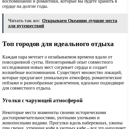
воспоминаний и романтики, которые вы будете хранить в
сердце на долгие годы.
Читать так же:
Открываем Океанию лучшие места
для путешествий
Топ городов для идеального отдыха
Каждая пара мечтает о незабываемом времени вдали от
повседневной суеты. Неповторимый опыт совместного
исследования новых мест согревает сердца и создает
волшебные воспоминания. Существует множество локаций,
которые предлагают уникальную атмосферу, романтические
пейзажи и разнообразные развлечения, идеально подходящие
для совместного отдыха.
Уголки с чарующей атмосферой
Некоторые места знамениты своими историческими
достопримечательностями, уютными улочками и
живописными видами. Прогулки вдоль набережных, ужины
при свечах, утренние кофе в уютных кафе – все это наполняет