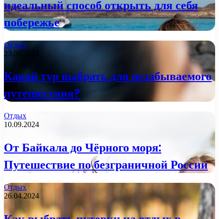
идеальный способ открыть для себя
побережье
Отдых
23.09.2024
Какой тур выбрать для незабываемого
путешествия?
Отдых
10.09.2024
От Байкала до Чёрного моря:
Путешествие по безграничной России
Отдых
26.04.2024
Как выбрать путевки на отдых в