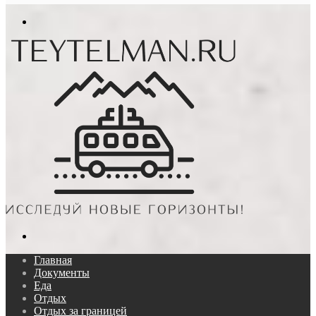
In
Меню
Поиск...
Главная
Документы
Еда
Отдых
Отдых за границей