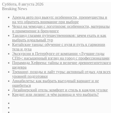
Суббота, 8 августа 2026
Breaking News
Аренда авто под выкуп: особенности, преимущества и
на что обратить внимание при выборе
Чехол на чемодан с логотипом: особенности, материалы
и применение в брендинге
Таиланд глазами путешественников: зачем ехать и как
выбрать идеальный тур
Китайские танцы: обучение с нуля и путь к гармонии
тела и духа
Экскурсии в Петербурге от компании «Лучшие гиды
СПб»: насыщенный взгляд на город с профессионалами
Пирамида Хефрена: тайны и величие древнеегипетского
шедевра
Треккинг, походы и лайт туры: активный отдых для всех
уровней подготовки
Авиабилеты: как выбрать выгодный вариант и не
ошибиться
Дизайнерский отель: комфорт и стиль в каждом уголке
Кредит или лизинг: в чём разница и что выбрать?
Sidebar
Случайная
статья
Log