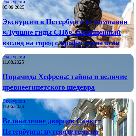
Экскурсии
05.09.2025
Экскурсии в Петербурге от компании
«Лучшие гиды СПб»: насыщенный
взгляд на город с профессионалами
Экскурсии
11.08.2025
Пирамида Хефрена: тайны и величие
древнеегипетского шедевра
Экскурсии
11.06.2024
Великолепие дворцов Санкт-
Петербурга: путеводитель по