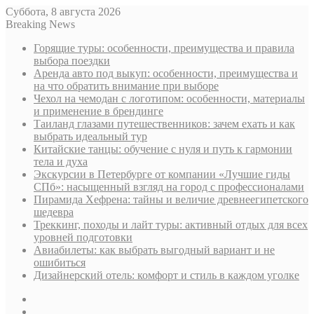
Суббота, 8 августа 2026
Breaking News
Горящие туры: особенности, преимущества и правила
выбора поездки
Аренда авто под выкуп: особенности, преимущества и
на что обратить внимание при выборе
Чехол на чемодан с логотипом: особенности, материалы
и применение в брендинге
Таиланд глазами путешественников: зачем ехать и как
выбрать идеальный тур
Китайские танцы: обучение с нуля и путь к гармонии
тела и духа
Экскурсии в Петербурге от компании «Лучшие гиды
СПб»: насыщенный взгляд на город с профессионалами
Пирамида Хефрена: тайны и величие древнеегипетского
шедевра
Треккинг, походы и лайт туры: активный отдых для всех
уровней подготовки
Авиабилеты: как выбрать выгодный вариант и не
ошибиться
Дизайнерский отель: комфорт и стиль в каждом уголке
Sidebar
Случайная