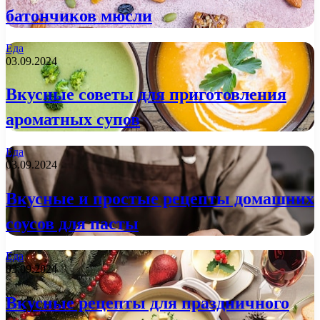
батончиков мюсли
Еда
03.09.2024
Вкусные советы для приготовления
ароматных супов
Еда
03.09.2024
Вкусные и простые рецепты домашних
соусов для пасты
Еда
03.09.2024
Вкусные рецепты для праздничного