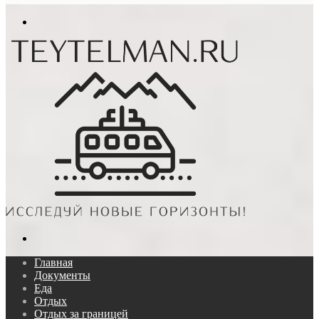
In
Меню
Поиск...
Главная
Документы
Еда
Отдых
Отдых за границей