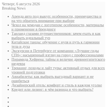
Четверг, 6 августа 2026
Breaking News
Аренда авто под выкуп: особенности, преимущества и
на что обратить внимание при выборе
Чехол на чемодан с логотипом: особенности, материалы
и применение в брендинге
Таиланд глазами путешественников: зачем ехать и как
выбрать идеальный тур
Китайские танцы: обучение с нуля и путь к гармонии
тела и духа
Экскурсии в Петербурге от компании «Лучшие гиды
СПб»: насыщенный взгляд на город с профессионалами
Пирамида Хефрена: тайны и величие древнеегипетского
шедевра
Треккинг, походы и лайт туры: активный отдых для всех
уровней подготовки
Авиабилеты: как выбрать выгодный вариант и не
ошибиться
Дизайнерский отель: комфорт и стиль в каждом уголке
Кредит или лизинг: в чём разница и что выбрать?
Sidebar
Случайная
статья
Log