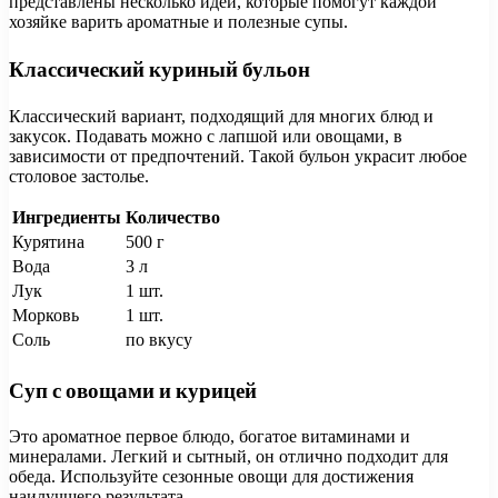
представлены несколько идей, которые помогут каждой
хозяйке варить ароматные и полезные супы.
Классический куриный бульон
Классический вариант, подходящий для многих блюд и
закусок. Подавать можно с лапшой или овощами, в
зависимости от предпочтений. Такой бульон украсит любое
столовое застолье.
Ингредиенты
Количество
Курятина
500 г
Вода
3 л
Лук
1 шт.
Морковь
1 шт.
Соль
по вкусу
Суп с овощами и курицей
Это ароматное первое блюдо, богатое витаминами и
минералами. Легкий и сытный, он отлично подходит для
обеда. Используйте сезонные овощи для достижения
наилучшего результата.