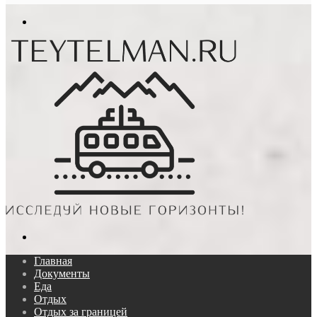
In
Меню
Поиск...
Главная
Документы
Еда
Отдых
Отдых за границей