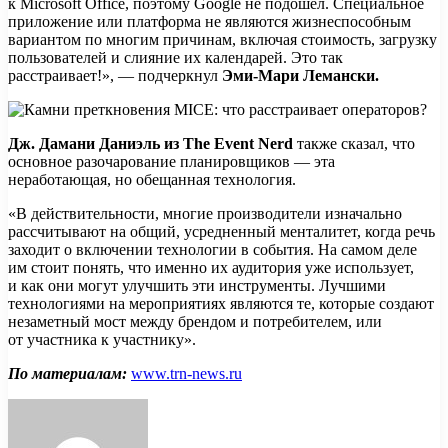
к Microsoft Office, поэтому Google не подошёл. Специальное
приложение или платформа не являются жизнеспособным
вариантом по многим причинам, включая стоимость, загрузку
пользователей и слияние их календарей. Это так
расстраивает!», — подчеркнул
Эми-Мари Лемански.
Дж. Дамани Даниэль из The Event Nerd
также сказал, что
основное разочарование планировщиков — эта
неработающая, но обещанная технология.
«В действительности, многие производители изначально
рассчитывают на общий, усредненный менталитет, когда речь
заходит о включении технологии в события. На самом деле
им стоит понять, что именно их аудитория уже использует,
и как они могут улучшить эти инструменты. Лучшими
технологиями на мероприятиях являются те, которые создают
незаметный мост между брендом и потребителем, или
от участника к участнику».
По материалам:
www.trn-news.ru