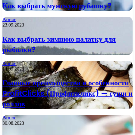
Как выбрать мужскую рубашку?
Разное
23.09.2023
Как выбрать зимнюю палатку для
рыбалки?
Разное
14.09.2023
Главные преимущества и особенности
ProfitClicks (Профиткликс) — суши и
роллов
Разное
30.08.2023