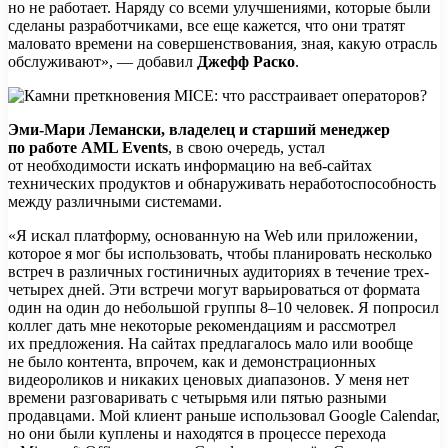
но не работает. Наряду со всеми улучшениями, которые были
сделаны разработчиками, все еще кажется, что они тратят
маловато времени на совершенствования, зная, какую отрасль
обслуживают», — добавил
Джефф Раско
.
Эми-Мари Лемански, владелец и старший менеджер
по работе AML Events
, в свою очередь, устал
от необходимости искать информацию на веб-сайтах
технических продуктов и обнаруживать неработоспособность
между различными системами.
«Я искал платформу, основанную на Web или приложении,
которое я мог бы использовать, чтобы планировать несколько
встреч в различных гостиничных аудиториях в течение трех-
четырех дней. Эти встречи могут варьироваться от формата
один на один до небольшой группы 8–10 человек. Я попросил
коллег дать мне некоторые рекомендациям и рассмотрел
их предложения. На сайтах предлагалось мало или вообще
не было контента, впрочем, как и демонстрационных
видеороликов и никаких ценовых диапазонов. У меня нет
времени разговаривать с четырьмя или пятью разными
продавцами. Мой клиент раньше использовал Google Calendar,
но они были куплены и находятся в процессе перехода