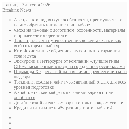
Пятница, 7 августа 2026
Breaking News
Аренда авто под выкуп: особенности, преимущества и
на что обратить внимание при выборе
Чехол на чемодан с логотипом: особенности, материалы
и применение в брендинге
Таиланд глазами путешественников: зачем ехать и как
выбрать идеальный тур
Китайские танцы: обучение с нуля и путь к гармонии
тела и духа
Экскурсии в Петербурге от компании «Лучшие гиды
СПб»: насыщенный взгляд на город с профессионалами
Пирамида Хефрена: тайны и величие древнеегипетского
шедевра
Треккинг, походы и лайт туры: активный отдых для всех
уровней подготовки
Авиабилеты: как выбрать выгодный вариант и не
ошибиться
Дизайнерский отель: комфорт и стиль в каждом уголке
Кредит или лизинг: в чём разница и что выбрать?
Sidebar
Случайная
статья
Log