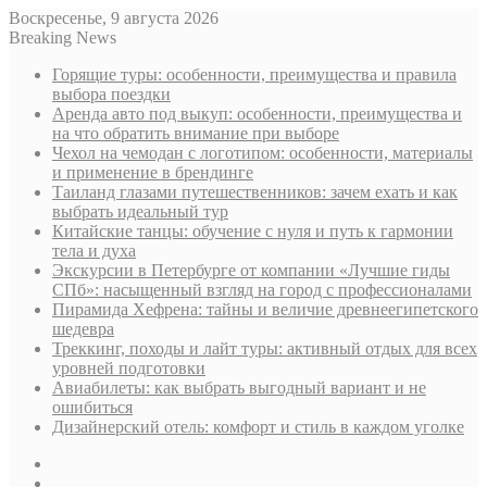
Воскресенье, 9 августа 2026
Breaking News
Горящие туры: особенности, преимущества и правила
выбора поездки
Аренда авто под выкуп: особенности, преимущества и
на что обратить внимание при выборе
Чехол на чемодан с логотипом: особенности, материалы
и применение в брендинге
Таиланд глазами путешественников: зачем ехать и как
выбрать идеальный тур
Китайские танцы: обучение с нуля и путь к гармонии
тела и духа
Экскурсии в Петербурге от компании «Лучшие гиды
СПб»: насыщенный взгляд на город с профессионалами
Пирамида Хефрена: тайны и величие древнеегипетского
шедевра
Треккинг, походы и лайт туры: активный отдых для всех
уровней подготовки
Авиабилеты: как выбрать выгодный вариант и не
ошибиться
Дизайнерский отель: комфорт и стиль в каждом уголке
Sidebar
Случайная