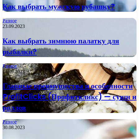
Как выбрать мужскую рубашку?
Разное
23.09.2023
Как выбрать зимнюю палатку для
рыбалки?
Разное
14.09.2023
Главные преимущества и особенности
ProfitClicks (Профиткликс) — суши и
роллов
Разное
30.08.2023