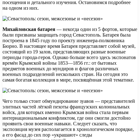
посещения и детального изучения. Остановимся подробнее
на одном из них.
Михайловская батарея
— некогда один из 5 фортов, которые
были призваны защищать город Севастополь. Батарея была
построена в 1845 году по проекту инженера-полковника
Бюрно. В настоящее время Батарея представляет собой музей,
состоящий из 19 залов, представляющих разные военные
периоды города-героя. Однако больше всего здесь экспонатов
времён Крымской войны 1853—1856 гг.: от бытовых
предметов военных до мундиров и флагов различных
военных подразделений нескольких стран. На сегодня это
самая богатая коллекция в мире, посвящённая этой тематике.
Чего только стоит обмундирование зуавов — представителей
элитных частей лёгкой пехоты французских колониальных
войск, для которых именно Крымская война стала первым
интернациональным конфликтом, где они смогли достойно
проявить свои военные навыки. Следует сказать, что
экспозиция музея располагается в хронологическом порядке,
а его фасад до сих пор «украшают» следы