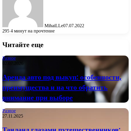
MihaiLLe
07.07.2022
295
4 минут на прочтение
Читайте еще
Разное
02.07.2026
Аренда авто под выкуп: особенности,
преимущества и на что обратить
внимание при выборе
Разное
27.11.2025
Таиланд глазами путешественников: