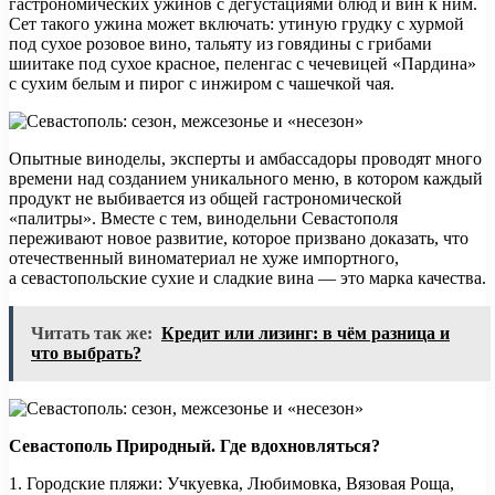
гастрономических ужинов с дегустациями блюд и вин к ним.
Сет такого ужина может включать: утиную грудку с хурмой
под сухое розовое вино, тальяту из говядины с грибами
шиитаке под сухое красное, пеленгас с чечевицей «Пардина»
с сухим белым и пирог с инжиром с чашечкой чая.
Опытные виноделы, эксперты и амбассадоры проводят много
времени над созданием уникального меню, в котором каждый
продукт не выбивается из общей гастрономической
«палитры». Вместе с тем, винодельни Севастополя
переживают новое развитие, которое призвано доказать, что
отечественный виноматериал не хуже импортного,
а севастопольские сухие и сладкие вина — это марка качества.
Читать так же:
Кредит или лизинг: в чём разница и
что выбрать?
Севастополь Природный. Где вдохновляться?
1. Городские пляжи: Учкуевка, Любимовка, Вязовая Роща,