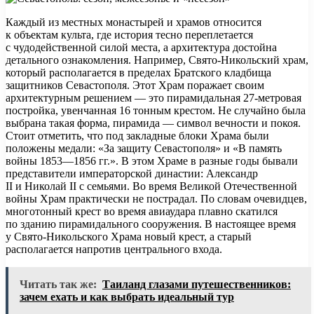
Каждый из местных монастырей и храмов относится
к объектам культа, где история тесно переплетается
с чудодейственной силой места, а архитектура достойна
детального ознакомления. Например, Свято-Никольский храм,
который располагается в пределах Братского кладбища
защитников Севастополя. Этот Храм поражает своим
архитектурным решением — это пирамидальная 27-метровая
постройка, увенчанная 16 тонным крестом. Не случайно была
выбрана такая форма, пирамида — символ вечности и покоя.
Стоит отметить, что под закладные блоки Храма были
положены медали: «За защиту Севастополя» и «В память
войны 1853—1856 гг.». В этом Храме в разные годы бывали
представители императорской династии: Александр
II и Николай II с семьями. Во время Великой Отечественной
войны Храм практически не пострадал. По словам очевидцев,
многотонный крест во время авиаудара плавно скатился
по зданию пирамидального сооружения. В настоящее время
у Свято-Никольского Храма новый крест, а старый
располагается напротив центрального входа.
Читать так же:
Таиланд глазами путешественников:
зачем ехать и как выбрать идеальный тур